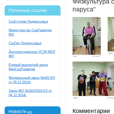
Физкультура 
паруса"
Полезные ссылки
СоцСлужба Подмосковья
Министерство СоцРазвития
МО
СоцГид Подмосковья
Долгопрудненское УСЗН МСР
МО
Единый выплатной центр
МинСоцРазвития
Федеральный закон №442-ФЗ
от 28.12.2013г.
Закон МО №162/2014-ОЗ от
04.12.2014г.
Комментарии
Новости
все