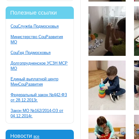
Полезные ссылки
СоцСлужба Подмосковья
Министерство СоцРазвития
МО
СоцГид Подмосковья
Долгопрудненское УСЗН МСР
МО
Единый выплатной центр
МинСоцРазвития
Федеральный закон №442-ФЗ
от 28.12.2013г.
Закон МО №162/2014-ОЗ от
04.12.2014г.
Новости
все