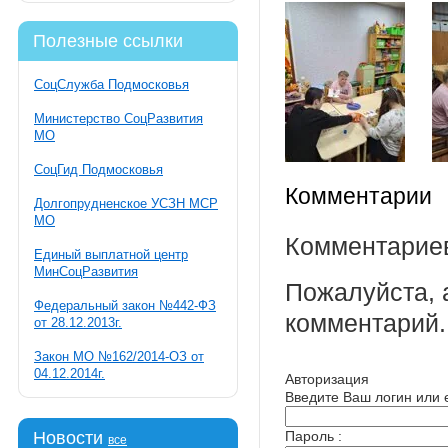
Полезные ссылки
СоцСлужба Подмосковья
Министерство СоцРазвития
МО
СоцГид Подмосковья
Комментарии
Долгопрудненское УСЗН МСР
МО
Комментариев
Единый выплатной центр
МинСоцРазвития
Пожалуйста, 
Федеральный закон №442-ФЗ
комментарий.
от 28.12.2013г.
Закон МО №162/2014-ОЗ от
04.12.2014г.
Авторизация
Введите Ваш логин или e
Новости
Пароль :
все