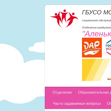
ГБУСО М
социального обслужи
Отделение реабилита
"Алень
Отделения
Образовательная 
Часто задаваемые вопросы
Об