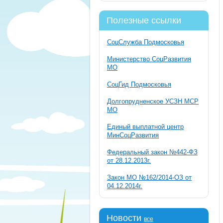
Полезные ссылки
СоцСлужба Подмосковья
Министерство СоцРазвития
МО
СоцГид Подмосковья
Долгопрудненское УСЗН МСР
МО
Единый выплатной центр
МинСоцРазвития
Федеральный закон №442-ФЗ
от 28.12.2013г.
Закон МО №162/2014-ОЗ от
04.12.2014г.
Новости
все