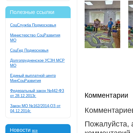
Полезные ссылки
СоцСлужба Подмосковья
Министерство СоцРазвития
МО
СоцГид Подмосковья
Долгопрудненское УСЗН МСР
МО
Единый выплатной центр
МинСоцРазвития
Федеральный закон №442-ФЗ
Комментарии
от 28.12.2013г.
Закон МО №162/2014-ОЗ от
Комментариев
04.12.2014г.
Пожалуйста, 
Новости
все