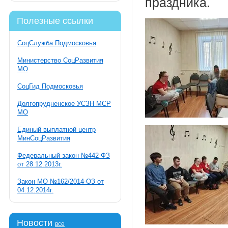
праздника.
Полезные ссылки
СоцСлужба Подмосковья
Министерство СоцРазвития
МО
СоцГид Подмосковья
Долгопрудненское УСЗН МСР
МО
Единый выплатной центр
МинСоцРазвития
Федеральный закон №442-ФЗ
от 28.12.2013г.
Закон МО №162/2014-ОЗ от
04.12.2014г.
Новости
все