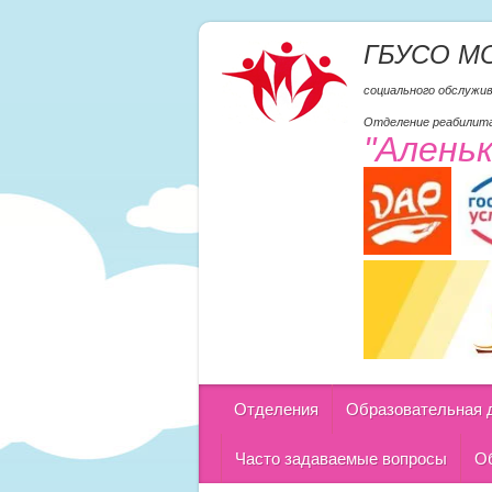
ГБУСО М
социального обслужи
Отделение реабилита
"Алень
Отделения
Образовательная 
Часто задаваемые вопросы
Об