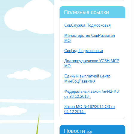
Полезные ссылки
СоцСлужба Подмосковья
Министерство СоцРазвития
МО
СоцГид Подмосковья
Долгопрудненское УСЗН МСР
МО
Единый выплатной центр
МинСоцРазвития
Федеральный закон №442-ФЗ
от 28.12.2013г.
Закон МО №162/2014-ОЗ от
04.12.2014г.
Новости
все