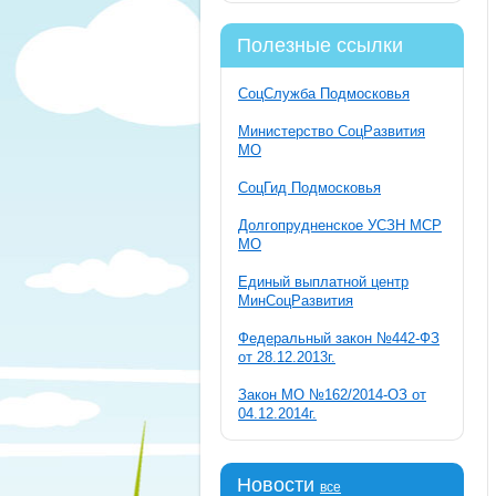
Полезные ссылки
СоцСлужба Подмосковья
Министерство СоцРазвития
МО
СоцГид Подмосковья
Долгопрудненское УСЗН МСР
МО
Единый выплатной центр
МинСоцРазвития
Федеральный закон №442-ФЗ
от 28.12.2013г.
Закон МО №162/2014-ОЗ от
04.12.2014г.
Новости
все