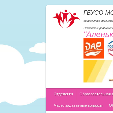
ГБУСО М
социального обслужи
Отделение реабилита
"Алень
Отделения
Образовательная 
Часто задаваемые вопросы
Об